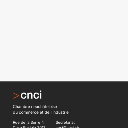
Chambre neuchâteloise
du commerce et de l'industrie
Rue de la Serre 4
Secrétariat
Case Postale 2012
cnci@cnci.ch