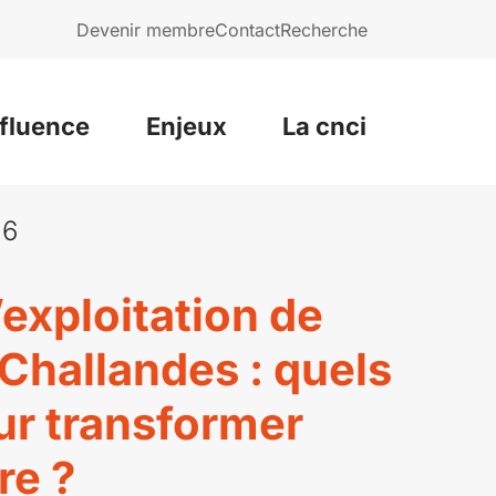
Devenir membre
Contact
Recherche
nfluence
Enjeux
La cnci
26
l’exploitation de
Challandes : quels
ur transformer
re ?