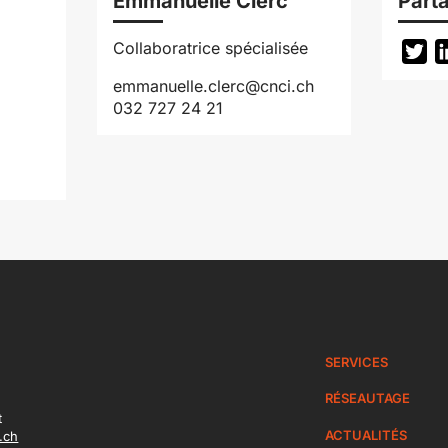
Emmanuelle Clerc
Parta
Collaboratrice spécialisée
Tw
emmanuelle.clerc@cnci.ch
032 727 24 21
SERVICES
RÉSEAUTAGE
t
ACTUALITÉS
.ch