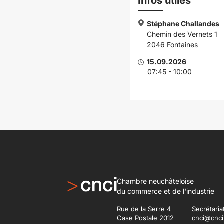
Infos utiles
Stéphane Challandes
Chemin des Vernets 1
2046 Fontaines
15.09.2026
07:45 - 10:00
Chambre neuchâteloise
du commerce et de l'industrie
Rue de la Serre 4
Secrétaria
Case Postale 2012
cnci@cnci