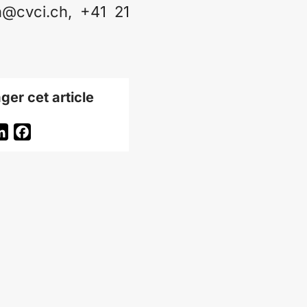
h@cvci.ch, +41 21
ger cet article
itter
LinkedIn
Facebook