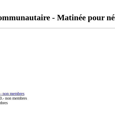
-communautaire - Matinée pour n
.- non membres
0.- non membres
mbres